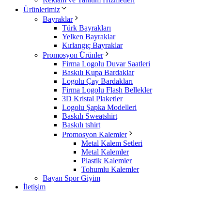
Ürünlerimiz
Bayraklar
Türk Bayrakları
Yelken Bayraklar
Kırlangıç Bayraklar
Promosyon Ürünler
Firma Logolu Duvar Saatleri
Baskılı Kupa Bardaklar
Logolu Çay Bardakları
Firma Logolu Flash Bellekler
3D Kristal Plaketler
Logolu Şapka Modelleri
Baskılı Sweatshirt
Baskılı tshirt
Promosyon Kalemler
Metal Kalem Setleri
Metal Kalemler
Plastik Kalemler
Tohumlu Kalemler
Bayan Spor Giyim
İletişim