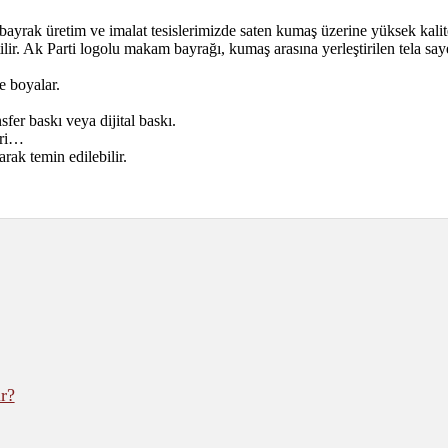
yrak üretim ve imalat tesislerimizde saten kumaş üzerine yüksek kalit
tilir. Ak Parti logolu makam bayrağı, kumaş arasına yerleştirilen tela sa
 boyalar.
fer baskı veya dijital baskı.
eri…
rak temin edilebilir.
r?