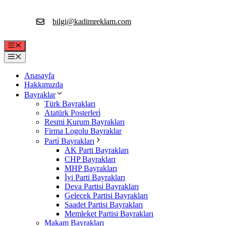
İçeriğe
atla
bilgi@kadimreklam.com
Menü
Menü
Anasayfa
Hakkımızda
Bayraklar
Türk Bayrakları
Atatürk Posterleri̇
Resmi Kurum Bayrakları
Firma Logolu Bayraklar
Parti̇ Bayrakları
AK Parti Bayrakları
CHP Bayrakları
MHP Bayrakları
İyi Parti Bayrakları
Deva Partisi Bayrakları
Gelecek Partisi Bayrakları
Saadet Partisi Bayrakları
Memleket Partisi Bayrakları
Makam Bayrakları