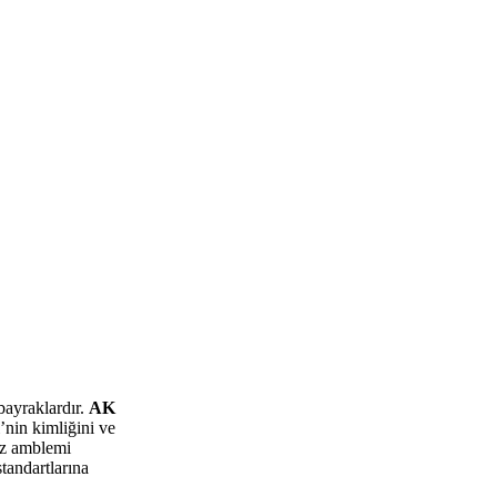
 bayraklardır.
AK
’nin kimliğini ve
dız amblemi
standartlarına