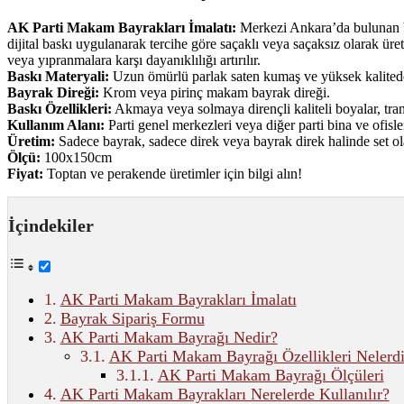
AK Parti Makam Bayrakları İmalatı:
Merkezi Ankara’da bulunan ba
dijital baskı uygulanarak tercihe göre saçaklı veya saçaksız olarak üre
veya yıpranmalara karşı dayanıklılığı artırılır.
Baskı Materyali:
Uzun ömürlü parlak saten kumaş ve yüksek kalitede
Bayrak Direği:
Krom veya pirinç makam bayrak direği.
Baskı Özellikleri:
Akmaya veya solmaya dirençli kaliteli boyalar, trans
Kullanım Alanı:
Parti genel merkezleri veya diğer parti bina ve ofisl
Üretim:
Sadece bayrak, sadece direk veya bayrak direk halinde set ola
Ölçü:
100x150cm
Fiyat:
Toptan ve perakende üretimler için bilgi alın!
İçindekiler
AK Parti Makam Bayrakları İmalatı
Bayrak Sipariş Formu
AK Parti Makam Bayrağı Nedir?
AK Parti Makam Bayrağı Özellikleri Nelerdi
AK Parti Makam Bayrağı Ölçüleri
AK Parti Makam Bayrakları Nerelerde Kullanılır?