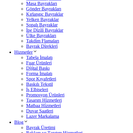
Masa Bayrakları
Gönder Bayrakları
Kırlangıç Bayraklar
Yelken Bayraklar
Sopalı Bayraklar
İpe Di̇zi̇li̇ Bayraklar
Ülke Bayrakları
Takdi̇m Flamaları
Bayrak Di̇rekleri̇
Hizmetler
Tabela İmalatı
Fuar Ürünleri̇
Di̇ji̇tal Baskı
Forma İmalatı
Spor Kıyafetleri
Baskılı Tekstil
İş Elbiseleri
Promosyon Ürünleri
Tasarım Hi̇zmetleri
Matbaa Hi̇zmetleri̇
Duvar Saatleri
Lazer Markalama
Blog
Bayrak Üretimi
Reklam ve Tanıtım Hizmetleri