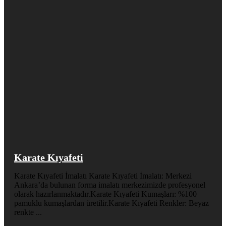
Karate Kıyafeti
Karate Kıyafeti İmalatı Karate Kıyafeti İmalatı: Merkezi
Ankara’da bulunan forma imalatı merkezimizde profesyonel
olarak hazırlanmaktadır.Karate Kıyafeti Kumaşları: %100
pamuklu kumaşlardan üretilir.Karate Kıyafeti Renkler: Beyaz
renkte ...