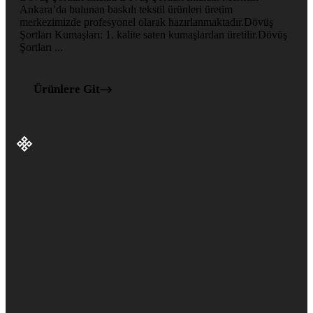
Ankara’da bulunan baskılı tekstil ürünleri üretim
merkezimizde profesyonel olarak hazırlanmaktadır.Dövüş
Şortları Kumaşları: 1. kalite saten kumaşlardan üretilir.Dövüş
Şortları ...
Ürünlere Git