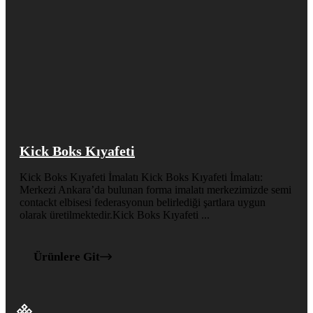
Kick Boks Kıyafeti
Kick Boks Kıyafeti İmalatı Kick Boks Kıyafeti İmalatı:
Merkezi Ankara’da bulunan forma imalatı merkezimizde semi
contackt elbisesi federasyonun belirlediği şartlara uygun
olarak üretilmektedir.Kick Boks Kıyafeti ...
Ürünlere Git