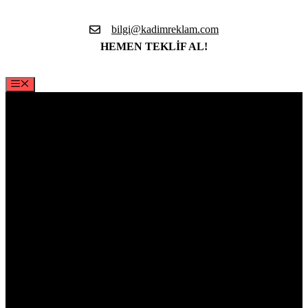
İçeriğe
atla
bilgi@kadimreklam.com
HEMEN TEKLİF AL!
Menü
Spor Kıyafetleri
Kadim Reklam, dövüş sanatlarına ilgi duyanlar için geniş bir
spor kıyafetleri koleksiyonu sunmaktadır. Taekwondo, karate,
judo, aikido, kung fu ve diğer dövüş sanatları için ihtiyacınız
olan tüm spor kıyafetlerini Kadim Reklam ile uygun fiyatlarla
temin edebilirsiniz.
Rahat, esnek, kullanışlı spor kıyafetlerimizi hemen keşfedin!