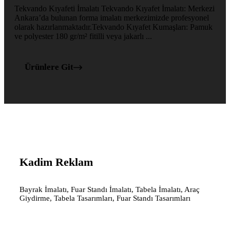
Tekvando Kıyafeti İmalatı Tekvando Kıyafet İmalatı: Merkezi
Ankara’da bulunan forma imalatı merkezimizde profesyonel
olarak hazırlanmaktadır.Tekvando Kıyafet Kumaşları: Pamuk
ve polyester 180 gr/m² fitilli veya jakarlı ...
Ürünlere Git
Kadim Reklam
Bayrak İmalatı, Fuar Standı İmalatı, Tabela İmalatı, Araç
Giydirme, Tabela Tasarımları, Fuar Standı Tasarımları