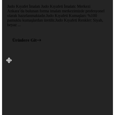
Judo Kıyafet İmalatı Judo Kıyafeti İmalatı: Merkezi
Ankara’da bulunan forma imalatı merkezimizde profesyonel
olarak hazırlanmaktadır.Judo Kıyafeti Kumaşları: %100
pamuklu kumaşlardan üretilir.Judo Kıyafeti Renkler: Siyah,
beyaz ...
Ürünlere Git