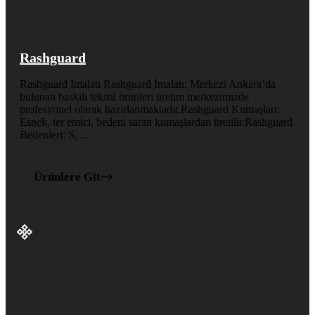
Rashguard
Rashguard İmalatı Rashguard İmalatı: Merkezi Ankara’da
bulunan baskılı tekstil ürünleri üretim merkezimizde
profesyonel olarak hazırlanmaktadır.Rashguard Kumaşları:
Esnek, ter emici, bedeni saran kumaşlardan üretilir.Rashguard
Bedenleri: S, ...
Ürünlere Git