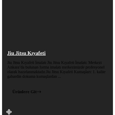
Jiu Jitsu Kıyafeti
Jiu Jitsu Kıyafeti İmalatı Jiu Jitsu Kıyafeti İmalatı: Merkezi
Ankara’da bulunan forma imalatı merkezimizde profesyonel
olarak hazırlanmaktadır.Jiu Jitsu Kıyafeti Kumaşları: 1. kalite
gabardin dokuma kumaşlardan ...
Ürünlere Git