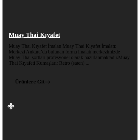
Muay Thai Kıyafet
Muay Thai Kıyafet İmalatı Muay Thai Kıyafet İmalatı:
Merkezi Ankara’da bulunan forma imalatı merkezimizde
Muay Thai şortları profesyonel olarak hazırlanmaktadır.Muay
Thai Kıyafeti Kumaşları: Retro (saten) ...
Ürünlere Git