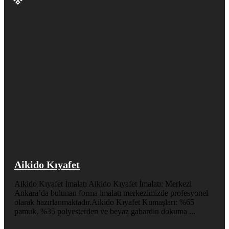
Aikido Kıyafet
Aikido Kıyafet İmalatı Aikido Kıyafet İmalatı: Merkezi
Ankara’da bulunan forma imalatı merkezimizde profesyonel
olarak hazırlanmaktadır.Aikido Kıyafet Kumaşları: %65
pamuk, %35 polyesterden ve beyaz gabardin dokuma ...