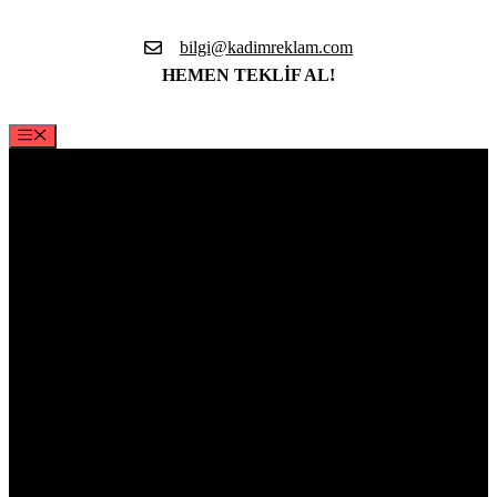
İçeriğe
atla
bilgi@kadimreklam.com
HEMEN TEKLİF AL!
Menü
Bayraklar
,
Türk Bayrakları
,
Ürünlerimiz
Yelken, Makam, Gönder, Kırlangıç, Masa Bayrakları
ve
daha bir çok bayrak çeşitleri için Kadim Reklam ile hemen
iletişime geçebilirsiniz.
Kaliteli malzemeler
ve modern baskı
teknikleri ile imalatı sağlanan promosyon ürünlerimizi hemen
keşfedin!