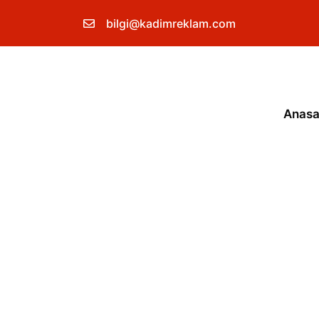
İçeriğe
bilgi@kadimreklam.com
atla
Anasa