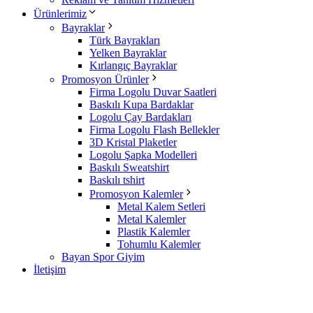
Ürünlerimiz
Bayraklar
Türk Bayrakları
Yelken Bayraklar
Kırlangıç Bayraklar
Promosyon Ürünler
Firma Logolu Duvar Saatleri
Baskılı Kupa Bardaklar
Logolu Çay Bardakları
Firma Logolu Flash Bellekler
3D Kristal Plaketler
Logolu Şapka Modelleri
Baskılı Sweatshirt
Baskılı tshirt
Promosyon Kalemler
Metal Kalem Setleri
Metal Kalemler
Plastik Kalemler
Tohumlu Kalemler
Bayan Spor Giyim
İletişim