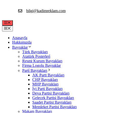
İçeriğe
atla
bilgi@kadimreklam.com
Menü
Menü
Anasayfa
Hakkımızda
Bayraklar
Türk Bayrakları
Atatürk Posterleri̇
Resmi Kurum Bayrakları
Firma Logolu Bayraklar
Parti̇ Bayrakları
AK Parti Bayrakları
CHP Bayrakları
MHP Bayrakları
İyi Parti Bayrakları
Deva Partisi Bayrakları
Gelecek Partisi Bayrakları
Saadet Partisi Bayrakları
Memleket Partisi Bayrakları
Makam Bayrakları