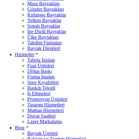
Masa Bayrakları
Gönder Bayrakları
Kırlangıç Bayraklar
Yelken Bayraklar
Sopalı Bayraklar
İpe Di̇zi̇li̇ Bayraklar
Ülke Bayrakları
Takdi̇m Flamaları
Bayrak Di̇rekleri̇
Hizmetler
Tabela İmalatı
Fuar Ürünleri̇
Di̇ji̇tal Baskı
Forma İmalatı
Spor Kıyafetleri
Baskılı Tekstil
İş Elbiseleri
Promosyon Ürünleri
Tasarım Hi̇zmetleri
Matbaa Hi̇zmetleri̇
Duvar Saatleri
Lazer Markalama
Blog
Bayrak Üretimi
Reklam ve Tanıtım Hizmetleri