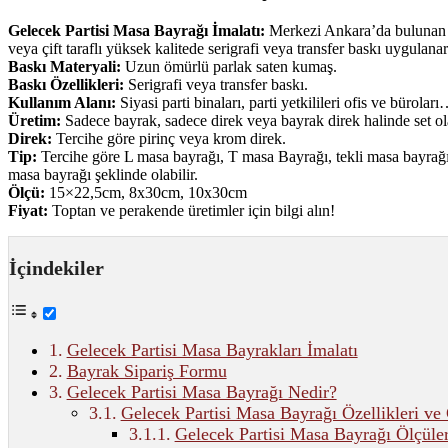
Gelecek Partisi Masa Bayrağı İmalatı:
Merkezi Ankara’da bulunan ba
veya çift taraflı yüksek kalitede serigrafi veya transfer baskı uygulanara
Baskı Materyali:
Uzun ömürlü parlak saten kumaş.
Baskı Özellikleri:
Serigrafi veya transfer baskı.
Kullanım Alanı:
Siyasi parti binaları, parti yetkilileri ofis ve bürolar
Üretim:
Sadece bayrak, sadece direk veya bayrak direk halinde set ola
Direk:
Tercihe göre pirinç veya krom direk.
Tip:
Tercihe göre L masa bayrağı, T masa Bayrağı, tekli masa bayrağı, 
masa bayrağı şeklinde olabilir.
Ölçü:
15×22,5cm, 8x30cm, 10x30cm
Fiyat:
Toptan ve perakende üretimler için bilgi alın!
İçindekiler
Gelecek Partisi Masa Bayrakları İmalatı
Bayrak Sipariş Formu
Gelecek Partisi Masa Bayrağı Nedir?
Gelecek Partisi Masa Bayrağı Özellikleri ve 
Gelecek Partisi Masa Bayrağı Ölçüler