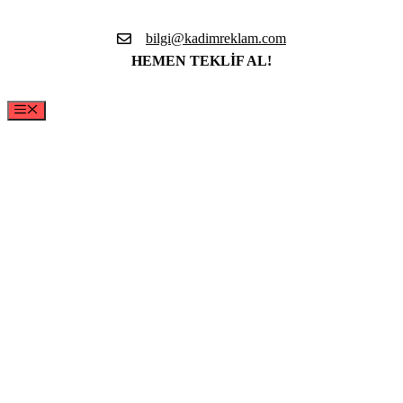
İçeriğe
atla
bilgi@kadimreklam.com
HEMEN TEKLİF AL!
Menü