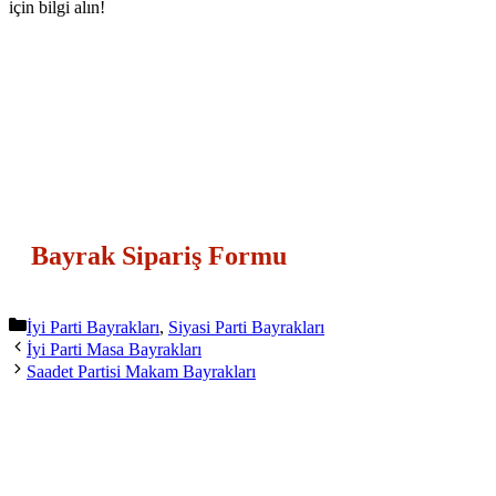
için bilgi alın!
Bayrak Sipariş Formu
Kategoriler
İyi Parti Bayrakları
,
Siyasi Parti Bayrakları
İyi Parti Masa Bayrakları
Saadet Partisi Makam Bayrakları