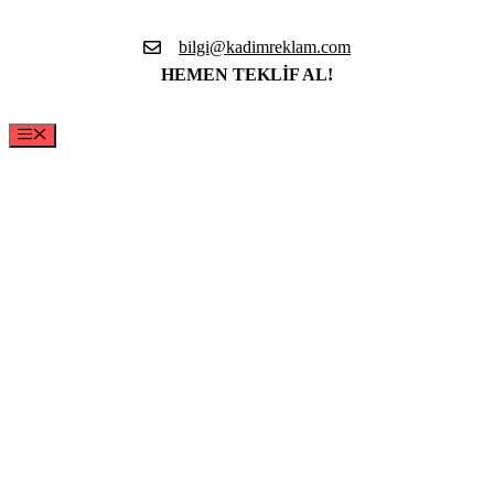
İçeriğe
atla
bilgi@kadimreklam.com
HEMEN TEKLİF AL!
Menü