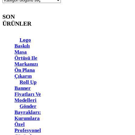
SON
ÜRÜNLER
Logo
Baskılı
Masa
Örtüsü Ile
Markanızı
Ön Plana
Çıkarın
Roll Up
Banner
Fiyatları Ve
Modelleri
Gönder
Bayrakları:
Kurumlara
Özel
Profesyonel