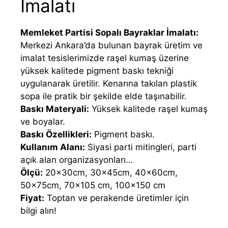
İmalatı
Memleket Partisi Sopalı Bayraklar İmalatı:
Merkezi Ankara’da bulunan bayrak üretim ve
imalat tesislerimizde raşel kumaş üzerine
yüksek kalitede pigment baskı tekniği
uygulanarak üretilir. Kenarına takılan plastik
sopa ile pratik bir şekilde elde taşınabilir.
Baskı Materyali:
Yüksek kalitede raşel kumaş
ve boyalar.
Baskı Özellikleri:
Pigment baskı.
Kullanım Alanı:
Siyasi parti mitingleri, parti
açık alan organizasyonları…
Ölçü:
20×30cm, 30×45cm, 40×60cm,
50×75cm, 70×105 cm, 100×150 cm
Fiyat:
Toptan ve perakende üretimler için
bilgi alın!