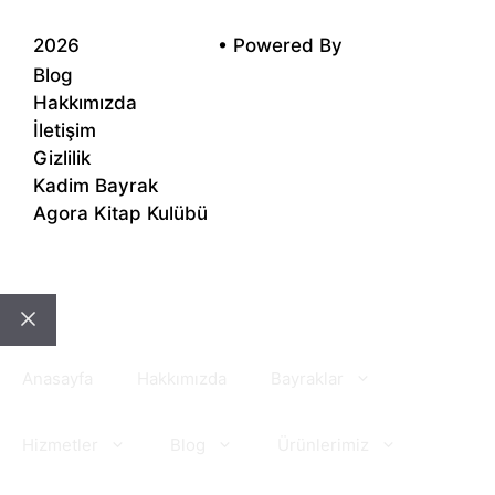
2026
Kadim Reklam
• Powered By
Voondle
Blog
Hakkımızda
İletişim
Gizlilik
Kadim Bayrak
Agora Kitap Kulübü
Close
Anasayfa
Hakkımızda
Bayraklar
Hizmetler
Blog
Ürünlerimiz