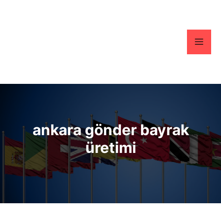
İçeriğe
atla
Men
ankara gönder bayrak
üretimi