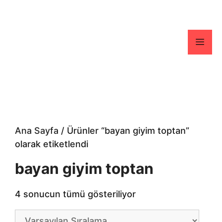
İçeriğe
atla
Men
Ana Sayfa
/ Ürünler “bayan giyim toptan”
olarak etiketlendi
bayan giyim toptan
4 sonucun tümü gösteriliyor