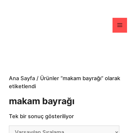
İçeriğe
atla
Men
Ana Sayfa
/ Ürünler “makam bayrağı” olarak
etiketlendi
makam bayrağı
Tek bir sonuç gösteriliyor