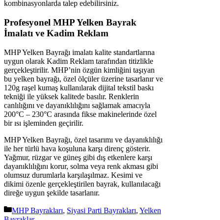
kombinasyonlarda talep edebilirsiniz.
Profesyonel MHP Yelken Bayrak
İmalatı ve Kadim Reklam
MHP Yelken Bayrağı imalatı kalite standartlarına
uygun olarak Kadim Reklam tarafından titizlikle
gerçekleştirilir. MHP’nin özgün kimliğini taşıyan
bu yelken bayrağı, özel ölçüler üzerine tasarlanır ve
120g raşel kumaş kullanılarak dijital tekstil baskı
tekniği ile yüksek kalitede basılır. Renklerin
canlılığını ve dayanıklılığını sağlamak amacıyla
200°C – 230°C arasında fikse makinelerinde özel
bir ısı işleminden geçirilir.
MHP Yelken Bayrağı, özel tasarımı ve dayanıklılığı
ile her türlü hava koşuluna karşı direnç gösterir.
Yağmur, rüzgar ve güneş gibi dış etkenlere karşı
dayanıklılığını korur, solma veya renk akması gibi
olumsuz durumlarla karşılaşılmaz. Kesimi ve
dikimi özenle gerçekleştirilen bayrak, kullanılacağı
direğe uygun şekilde tasarlanır.
Kategoriler
MHP Bayrakları
,
Siyasi Parti Bayrakları
,
Yelken
Bayraklar