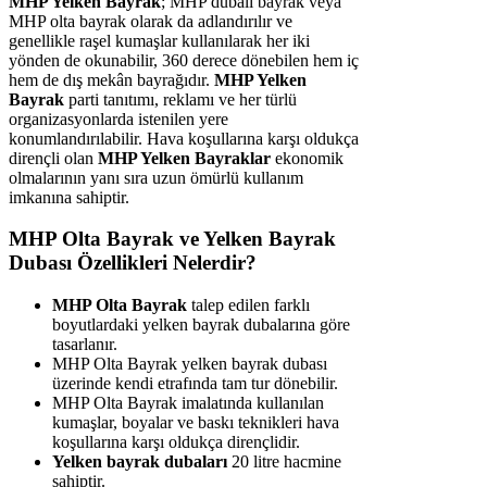
MHP Yelken Bayrak
; MHP dubalı bayrak veya
MHP olta bayrak olarak da adlandırılır ve
genellikle raşel kumaşlar kullanılarak her iki
yönden de okunabilir, 360 derece dönebilen hem iç
hem de dış mekân bayrağıdır.
MHP Yelken
Bayrak
parti tanıtımı, reklamı ve her türlü
organizasyonlarda istenilen yere
konumlandırılabilir. Hava koşullarına karşı oldukça
dirençli olan
MHP Yelken Bayraklar
ekonomik
olmalarının yanı sıra uzun ömürlü kullanım
imkanına sahiptir.
MHP Olta Bayrak ve Yelken Bayrak
Dubası Özellikleri Nelerdir?
MHP Olta Bayrak
talep edilen farklı
boyutlardaki yelken bayrak dubalarına göre
tasarlanır.
MHP Olta Bayrak yelken bayrak dubası
üzerinde kendi etrafında tam tur dönebilir.
MHP Olta Bayrak imalatında kullanılan
kumaşlar, boyalar ve baskı teknikleri hava
koşullarına karşı oldukça dirençlidir.
Yelken bayrak dubaları
20 litre hacmine
sahiptir.