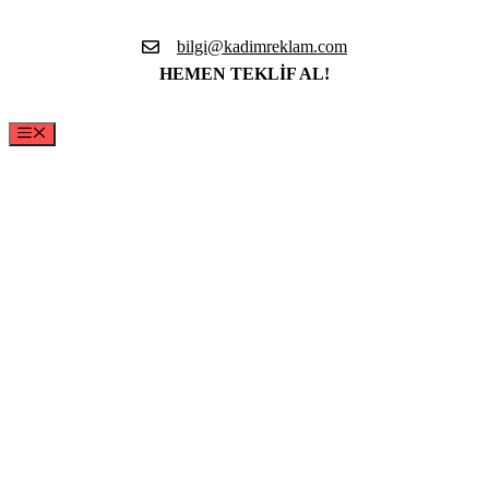
İçeriğe
atla
bilgi@kadimreklam.com
HEMEN TEKLİF AL!
Menü