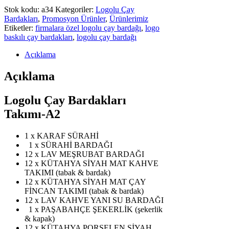
Stok kodu:
a34
Kategoriler:
Logolu Çay
Bardakları
,
Promosyon Ürünler
,
Ürünlerimiz
Etiketler:
firmalara özel logolu çay bardağı
,
logo
baskılı çay bardakları
,
logolu çay bardağı
Açıklama
Açıklama
Logolu Çay Bardakları
Takımı-A2
1 x KARAF SÜRAHİ
1 x SÜRAHİ BARDAĞI
12 x LAV MEŞRUBAT BARDAĞI
12 x KÜTAHYA SİYAH MAT KAHVE
TAKIMI (tabak & bardak)
12 x KÜTAHYA SİYAH MAT ÇAY
FİNCAN TAKIMI (tabak & bardak)
12 x LAV KAHVE YANI SU BARDAĞI
1 x PAŞABAHÇE ŞEKERLİK (şekerlik
& kapak)
12 x KÜTAHYA PORSELEN SİYAH