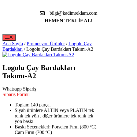
İçeriğe
atla
bilgi@kadimreklam.com
HEMEN TEKLİF AL!
Menü
Ana Sayfa
/
Promosyon Ürünler
/
Logolu Çay
Bardakları
/ Logolu Çay Bardakları Takımı-A2
Logolu Çay Bardakları
Takımı-A2
Whatsapp Sipariş
Sipariş Formu
Toplam 140 parça.
Siyah ürünlere ALTIN veya PLATİN tek
renk tek yön , diğer ürünlere tek renk tek
yön baskı
Baskı Seçenekleri; Porselen Fırın (800 ºC),
Cam Fırın (700 ºC)